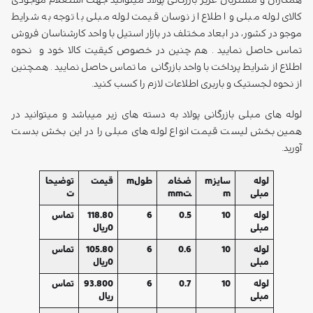
کالای لوله مبلی و اطلاع از نوسان قیمت لوله مبلی با توجه به شرایط
موجو در کشور، در ابعاد مختلف در بازار استیل با واحد کارشناسان فروش
تماس حاصل نمایید . هم چنین در خصوص کیقیت کالا خود و نحوه
اطلاع از شرایط پرداخت با واحد بازرگانی ما تماس حاصل نمایید . همچنین
از نحوه لجستیک و باربری اطلاعات لازم را کسب کنید.
لوله های مبلی بازرگانی پولاد به دسته های زیر میباشد و میتوانید در
همین بخش لیست قیمت انواع لوله های مبلی را در این بخش بدست
آورید.
لوله
سایزm
ضخام
طولm
قیمت
توضیحا
مبلی
m
تmm
ت
لوله
10
0.5
6
118.80
تماس
مبلی
0ریال
لوله
10
0.6
6
105.80
تماس
مبلی
0ریال
لوله
10
0.7
6
93.800
تماس
مبلی
ریال